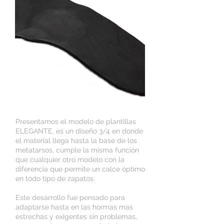
Presentamos el modelo de plantillas
ELEGANTE, es un diseño 3/4 en donde
el material llega hasta la base de los
metatarsos, cumple la misma función
que cualquier otro modelo con la
diferencia que permite un calce óptimo
en todo tipo de zapatos.
Este desarrollo fue pensado para
adaptarse hasta en las hormas mas
estrechas y exigentes sin problemas,