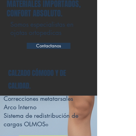
MATERIALES IMPORTADOS,
CONFORT ABSOLUTO.
Somos especialistas en
ojotas ortopedicas
Contactanos
CALZADO CÓMODO Y DE
CALIDAD.
Correcciones metatarsales
Arco Interno
Sistema de redistribución de
cargas OLMOS
®